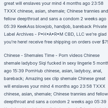
great will enslaves your mind 4 months ago 23:58
TXXX chinese, asian, shemale; Chinese trannies an
fellow deepthroat and sans a condom 2 weeks ago
05:39 KeekAss blowjob, handjob, bareback Private
Label Archives - P•H•A•R•M CBD, LLC we’re glad
you’re here! receive free shipping on orders over $7
Chinese - Shemales Time - Porn videos Chinese
shemale ladyboy Siqi fucked in sexy lingerie 5 mont
ago 15:39 PornHub chinese, asian, ladyboy, anal,
bareback; Amazing sex clip shemale Chinese great
will enslaves your mind 4 months ago 23:58 TXXX
chinese, asian, shemale; Chinese trannies and fellow
deepthroat and sans a condom 2 weeks ago 05:39