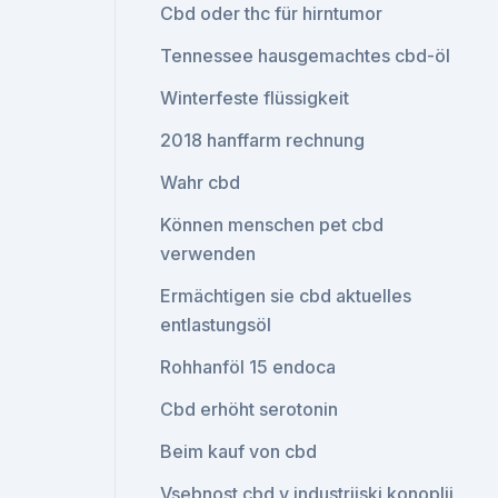
Cbd oder thc für hirntumor
Tennessee hausgemachtes cbd-öl
Winterfeste flüssigkeit
2018 hanffarm rechnung
Wahr cbd
Können menschen pet cbd
verwenden
Ermächtigen sie cbd aktuelles
entlastungsöl
Rohhanföl 15 endoca
Cbd erhöht serotonin
Beim kauf von cbd
Vsebnost cbd v industrijski konoplji