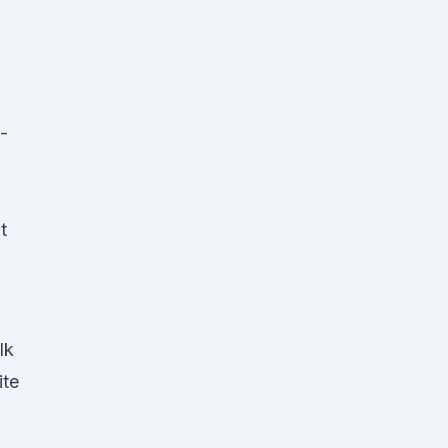
-
t
lk
ite