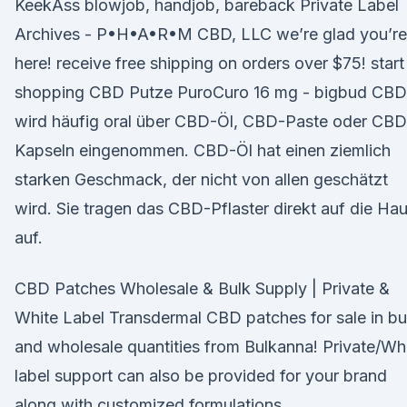
KeekAss blowjob, handjob, bareback Private Label
Archives - P•H•A•R•M CBD, LLC we’re glad you’re
here! receive free shipping on orders over $75! start
shopping CBD Putze PuroCuro 16 mg - bigbud CBD
wird häufig oral über CBD-Öl, CBD-Paste oder CBD
Kapseln eingenommen. CBD-Öl hat einen ziemlich
starken Geschmack, der nicht von allen geschätzt
wird. Sie tragen das CBD-Pflaster direkt auf die Hau
auf.
CBD Patches Wholesale & Bulk Supply | Private &
White Label Transdermal CBD patches for sale in bu
and wholesale quantities from Bulkanna! Private/Wh
label support can also be provided for your brand
along with customized formulations.