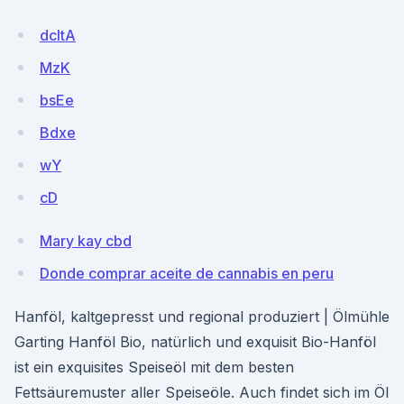
dcItA
MzK
bsEe
Bdxe
wY
cD
Mary kay cbd
Donde comprar aceite de cannabis en peru
Hanföl, kaltgepresst und regional produziert | Ölmühle
Garting Hanföl Bio, natürlich und exquisit Bio-Hanföl
ist ein exquisites Speiseöl mit dem besten
Fettsäuremuster aller Speiseöle. Auch findet sich im Öl