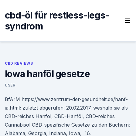
Skip
to
cbd-öl für restless-legs-
content
syndrom
CBD REVIEWS
Iowa hanföl gesetze
USER
BfArM https://www.zentrum-der-gesundheit.de/hanf-
ia.html; zuletzt abgerufen: 20.02.2017. weshalb sie als
CBD-reiches Hanföl, CBD-Hanföl, CBD-reiches
Cannabisöl CBD-spezifische Gesetze zu den Büchern:
Alabama, Georgia, Indiana, Iowa, 16.